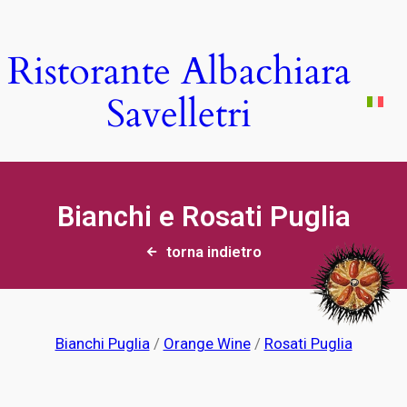
Ristorante Albachiara
Savelletri
Bianchi e Rosati Puglia
torna indietro
Bianchi Puglia
/
Orange Wine
/
Rosati Puglia