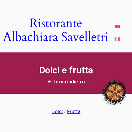
Ristorante
Albachiara Savelletri
Dolci e frutta
torna indietro
Dolci
/
Frutta